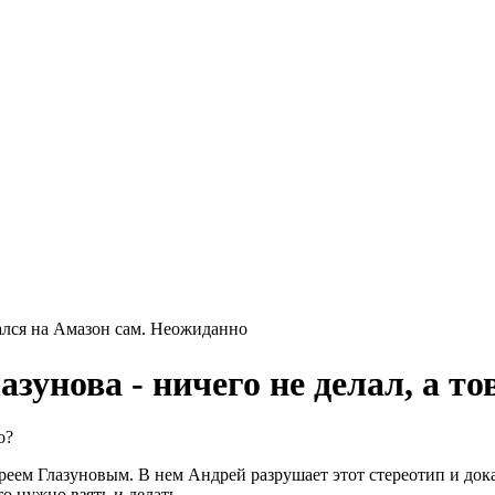
зунова - ничего не делал, а то
о?
еем Глазуновым. В нем Андрей разрушает этот стереотип и доказ
то нужно взять и делать.