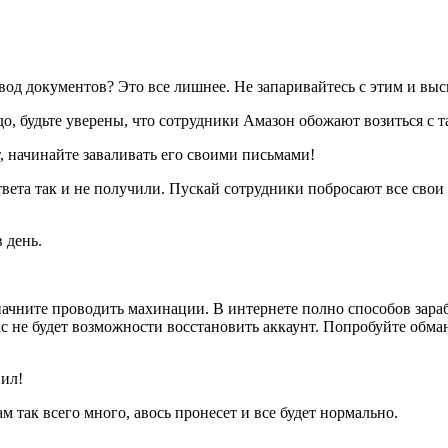
вод документов? Это все лишнее. Не запаривайтесь с этим и выс
до, будьте уверены, что сотрудники Амазон обожают возиться с 
, начинайте заваливать его своими письмами!
вета так и не получили. Пускай сотрудники побросают все свои 
 день.
о начните проводить махинации. В интернете полно способов зара
вас не будет возможности восстановить аккаунт. Попробуйте обма
вил!
м так всего много, авось пронесет и все будет нормально.